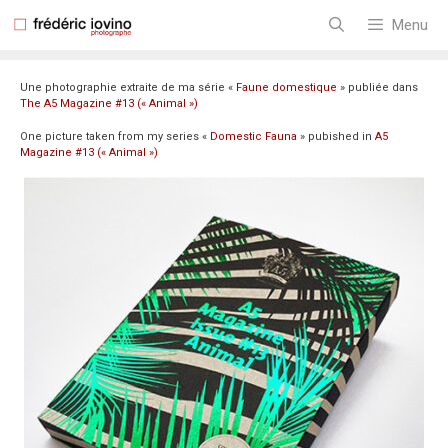
Aller
au
Menu
contenu
Une photographie extraite de ma série «
Faune domestique
» publiée dans
The A5 Magazine #13 (« Animal »)
One picture taken from my series «
Domestic Fauna
» pubished in
A5
Magazine #13 (« Animal »)