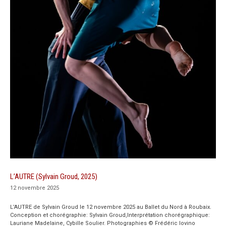
L’AUTRE (Sylvain Groud, 2025)
12 novembre 2025
L’AUTRE de Sylvain Groud le 12 novembre 2025 au Ballet du Nord à Roubaix.
Conception et chorégraphie: Sylvain Groud,Interprétation chorégraphique:
Lauriane Madelaine, Cybille Soulier. Photographies © Frédéric Iovino