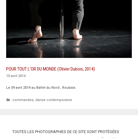
POUR TOUT L’OR DU MONDE (Olivier Dubois, 2014)
10 avril 2014
Le 09 avril 2014 au Ballet du Nord , Roubaix.
Catégories
commandes
,
danse contemporaine
TOUTES LES PHOTOGRAPHIES DE CE SITE SONT PROTÉGÉES