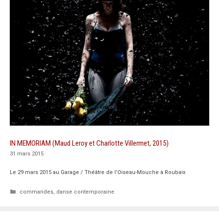
IN MEMORIAM (Maud Leroy et Charlotte Villermet, 2015)
31 mars 2015
Le 29 mars 2015 au Garage / Théâtre de l’Oiseau-Mouche à Roubaix
Catégories
commandes
,
danse contemporaine