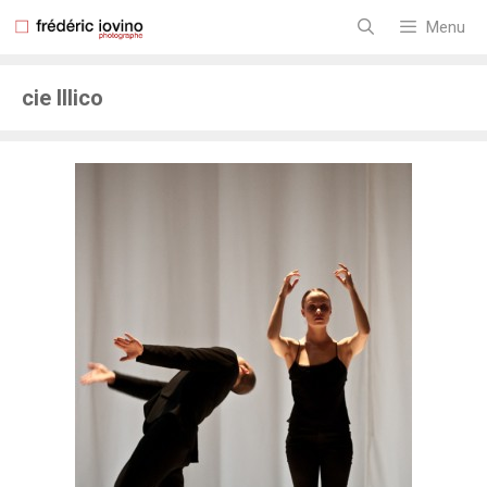
Aller
au
Menu
contenu
cie Illico