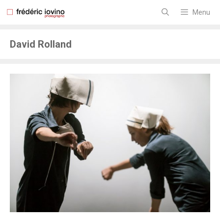
Aller
au
Menu
contenu
David Rolland