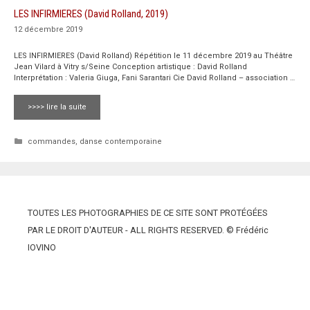
LES INFIRMIERES (David Rolland, 2019)
12 décembre 2019
LES INFIRMIERES (David Rolland) Répétition le 11 décembre 2019 au Théâtre
Jean Vilard à Vitry s/Seine Conception artistique : David Rolland
Interprétation : Valeria Giuga, Fani Sarantari Cie David Rolland – association …
>>>> lire la suite
Catégories
commandes
,
danse contemporaine
TOUTES LES PHOTOGRAPHIES DE CE SITE SONT PROTÉGÉES
PAR LE DROIT D'AUTEUR - ALL RIGHTS RESERVED. © Frédéric
IOVINO