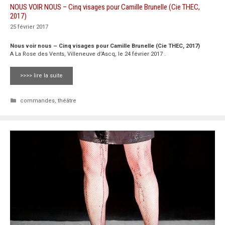
NOUS VOIR NOUS – Cinq visages pour Camille Brunelle (Cie THEC,
2017)
25 février 2017
Nous voir nous – Cinq visages pour Camille Brunelle (Cie THEC, 2017)
A La Rose des Vents, Villeneuve d’Ascq, le 24 février 2017 .
>>>> lire la suite
Catégories
commandes
,
théâtre