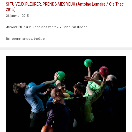
SI TU VEUX PLEURER, PRENDS MES YEUX (Antoine Lemaire / Cie Thec,
2015)
26 janvier 2015
Janvier 2015 à la Rose des vents / Villeneuve d’Ascq
Catégories
commandes
,
théâtre