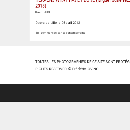
HEAVENS WHAT HAVE I DONE (Miguel Gutierrez,
2013)
8 avril 2013
Opéra de Lille le 06 avril 2013
Catégories
commandes
,
danse contemporaine
TOUTES LES PHOTOGRAPHIES DE CE SITE SONT PROTÉGÉ
RIGHTS RESERVED. © Frédéric IOVINO