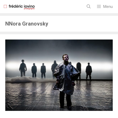
Aller
au
Menu
contenu
NNora Granovsky