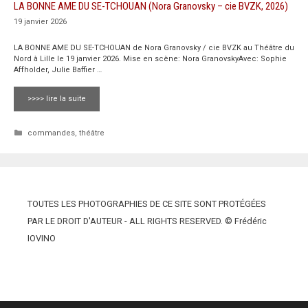
LA BONNE AME DU SE-TCHOUAN (Nora Granovsky – cie BVZK, 2026)
19 janvier 2026
LA BONNE AME DU SE-TCHOUAN de Nora Granovsky / cie BVZK au Théâtre du
Nord à Lille le 19 janvier 2026. Mise en scène: Nora GranovskyAvec: Sophie
Affholder, Julie Baffier …
>>>> lire la suite
Catégories
commandes
,
théâtre
TOUTES LES PHOTOGRAPHIES DE CE SITE SONT PROTÉGÉES
PAR LE DROIT D'AUTEUR - ALL RIGHTS RESERVED. © Frédéric
IOVINO