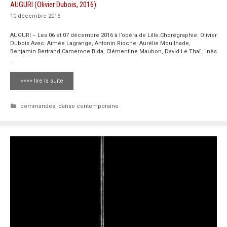
AUGURI (Olivier Dubois, 2016)
10 décembre 2016
AUGURI – Les 06 et 07 décembre 2016 à l’opéra de Lille.Chorégraphie: Olivier
Dubois.Avec: Aimée Lagrange, Antonin Rioche, Aurélie Mouilhade,
Benjamin Bertrand,Camerone Bida, Clémentine Maubon, David Le Thaï , Inès
…
>>>> lire la suite
Catégories
commandes
,
danse contemporaine