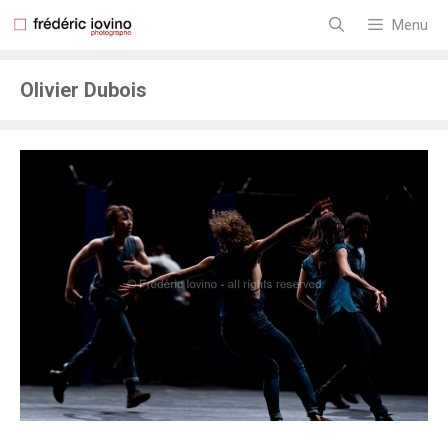
Aller
au
Menu
contenu
Olivier Dubois