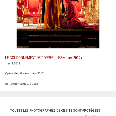
LE COURONNEMENT DE POPPEE (J.F.Sivadier, 2012)
1 avril 2012
Opéra de Lille en mars 2012
Catégories
commandes
,
opéra
TOUTES LES PHOTOGRAPHIES DE CE SITE SONT PROTÉGÉES