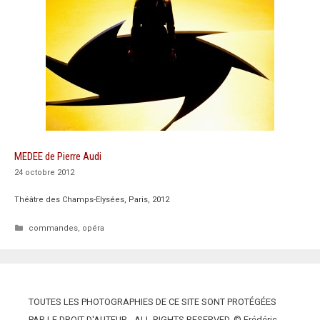
MEDEE de Pierre Audi
24 octobre 2012
Théâtre des Champs-Elysées, Paris, 2012
Catégories
commandes
,
opéra
TOUTES LES PHOTOGRAPHIES DE CE SITE SONT PROTÉGÉES
PAR LE DROIT D'AUTEUR - ALL RIGHTS RESERVED. © Frédéric