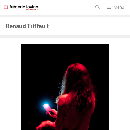
Aller
au
Menu
contenu
Renaud Triffault