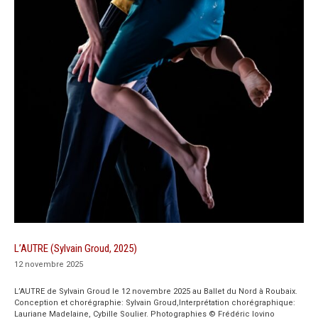
L’AUTRE (Sylvain Groud, 2025)
12 novembre 2025
L’AUTRE de Sylvain Groud le 12 novembre 2025 au Ballet du Nord à Roubaix.
Conception et chorégraphie: Sylvain Groud,Interprétation chorégraphique:
Lauriane Madelaine, Cybille Soulier. Photographies © Frédéric Iovino