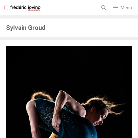
Aller
au
Menu
contenu
Sylvain Groud