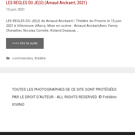
LES REGLES DU JE(U) (Arnaud Anckaert, 2021)
15 juin 2021
LES REGLES DU JE(U) de Arnaud Anckaert / Théâtre du Prisme le 15 juin
2021 à Villeneuve d’Ascq. Mise en scène : Arnaud Anckart,Avec Fanny
Chevallier, Nicolas Cornille, Roland Depauw, …
>>>> lire la suite
Catégories
commandes
,
théâtre
TOUTES LES PHOTOGRAPHIES DE CE SITE SONT PROTÉGÉES
PAR LE DROIT D'AUTEUR - ALL RIGHTS RESERVED. © Frédéric
IOVINO