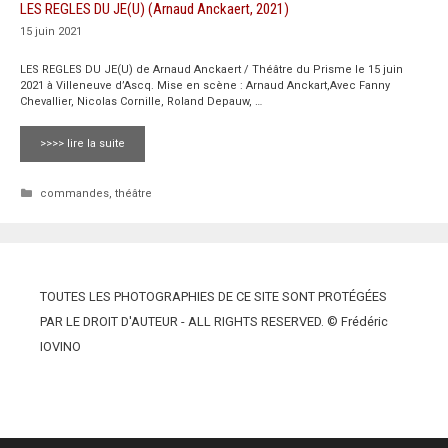
LES REGLES DU JE(U) (Arnaud Anckaert, 2021)
15 juin 2021
LES REGLES DU JE(U) de Arnaud Anckaert / Théâtre du Prisme le 15 juin
2021 à Villeneuve d’Ascq. Mise en scène : Arnaud Anckart,Avec Fanny
Chevallier, Nicolas Cornille, Roland Depauw, …
>>>> lire la suite
Catégories
commandes
,
théâtre
TOUTES LES PHOTOGRAPHIES DE CE SITE SONT PROTÉGÉES
PAR LE DROIT D'AUTEUR - ALL RIGHTS RESERVED. © Frédéric
IOVINO