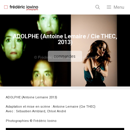
Aller
au
Menu
contenu
ADOLPHE (Antoine Lemaire / Cie THEC,
2013)
commandes
ADOLPHE (Antoine Lemaire 2013)
Adaptation et mise en scène :
Antoine Lemaire (Cie THEC)
Avec : Sébastien Amblard, Chloé André
Photographies © Frédéric Iovino