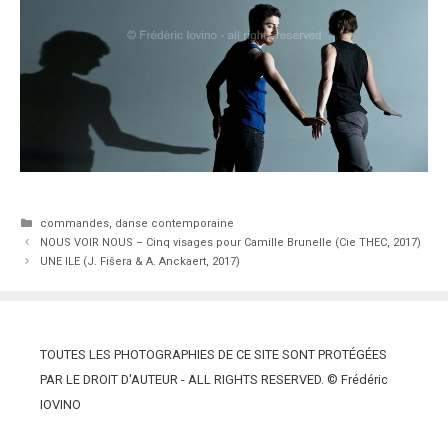
Catégories
commandes
,
danse contemporaine
NOUS VOIR NOUS – Cinq visages pour Camille Brunelle (Cie THEC, 2017)
UNE ILE (J. Fišera & A. Anckaert, 2017)
TOUTES LES PHOTOGRAPHIES DE CE SITE SONT PROTÉGÉES
PAR LE DROIT D'AUTEUR - ALL RIGHTS RESERVED. © Frédéric
IOVINO