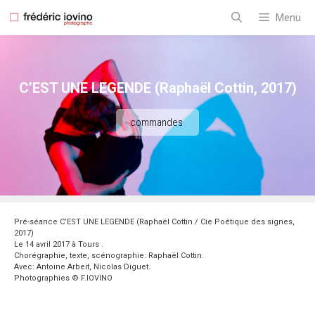
Aller
au
Menu
contenu
C’EST UNE LEGENDE (Raphaël Cottin, 2017)
commandes
Pré-séance C’EST UNE LEGENDE (Raphaël Cottin / Cie Poétique des signes,
2017)
Le 14 avril 2017 à Tours .
Chorégraphie, texte, scénographie: Raphaël Cottin.
Avec: Antoine Arbeit, Nicolas Diguet.
Photographies © F.IOVINO