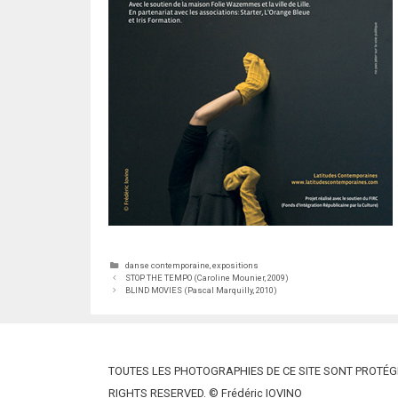
Catégories
danse contemporaine
,
expositions
STOP THE TEMPO (Caroline Mounier, 2009)
BLIND MOVIES (Pascal Marquilly, 2010)
TOUTES LES PHOTOGRAPHIES DE CE SITE SONT PROTÉGÉ
RIGHTS RESERVED. © Frédéric IOVINO