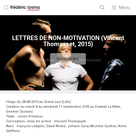
Aller
au
Menu
contenu
LETTRES DE NON-MOTIVATION (Vincent
Thomasset, 2015)
commandes
Filage du 28.08.2015 au Grand sud (Lille)
Création du mardi 8 au vendredi 11 septembre 2105 au Festival La Bâtie,
Genève (Suisse)
Texte : Julien Prévieux .
Conception, mise en scène : Vincent Thomasset .
Avec : François Lewyllie, David Arribe, Johann Cuny, Michèle Gurtner, Anne
Steffens .