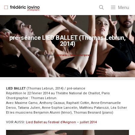
Aller
au
Menu
contenu
pré-séance LIED BALLET (Thomas Lebrun,
2014)
catégories:
commandes
,
danse contemporaine
LIED BALLET
(Thomas Lebrun, 2014) / pré-séance
Répétition le 22 février 2014 au Théâtre National de Chaillot, Paris
Chorégraphie : Thomas Lebrun.
Avec Maxime Camo, Anthony Cazaux, Raphaël Cottin, Anne-Emmanuelle
Deroo, Tatiana Julien, Anne-Sophie Lancelin, Matthieu Patarozzi, Léa Scher
Et les musiciens Benjamin Alunni (ténor), Thomas Besnard (piano)
VOIR AUSSI:
Lied Ballet au festival d’Avignon – juillet 2014