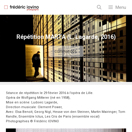
Aller
au
Menu
contenu
Répétition MARTA (L. Lagarde, 2016)
commandes
Séance de répétition le 29 février 2016 à l’opéra de Lille.
Opéra de Wolfgang Mitterer (né en 1958),
Mise en scène: Ludovic Lagarde,
Direction musicale: Clement Power,
Avec: Elsa Benoit, Georg Nigl, Hesse von den Steinen, Martin Mairinger, Tom
Randle, Ensemble Ictus, Les Cris de Paris (ensemble vocal)
Photographies © Frédéric IOVINO