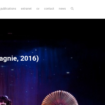
publications
extranet
cv
contact
news
gnie, 2016)