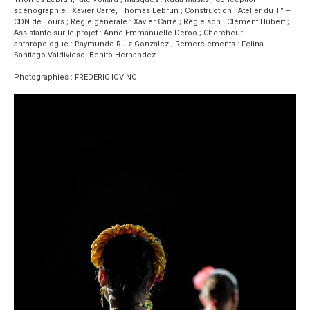
scénographie : Xavier Carré, Thomas Lebrun ; Construction : Atelier du T° –
CDN de Tours ; Régie générale : Xavier Carré ; Régie son : Clément Hubert ;
Assistante sur le projet : Anne-Emmanuelle Deroo ; Chercheur
anthropologue : Raymundo Ruiz González ; Remerciements : Felina
Santiago Valdivieso, Benito Hernandez
Photographies : FREDERIC IOVINO