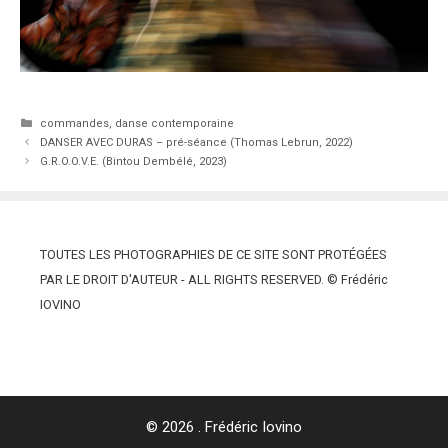
Catégories
commandes
,
danse contemporaine
DANSER AVEC DURAS – pré-séance (Thomas Lebrun, 2022)
G.R.O.O.V.E. (Bintou Dembélé, 2023)
TOUTES LES PHOTOGRAPHIES DE CE SITE SONT PROTÉGÉES
PAR LE DROIT D'AUTEUR - ALL RIGHTS RESERVED. © Frédéric
IOVINO
© 2026 . Frédéric Iovino