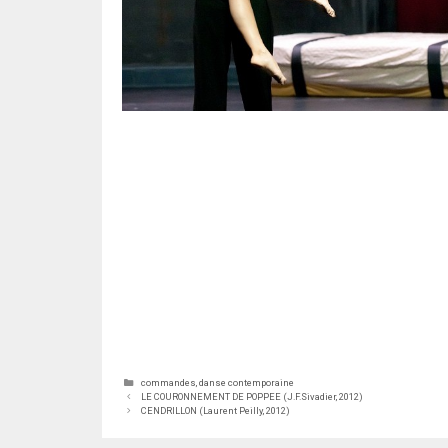
Catégories
commandes
,
danse contemporaine
LE COURONNEMENT DE POPPEE (J.F.Sivadier, 2012)
CENDRILLON (Laurent Peilly, 2012)