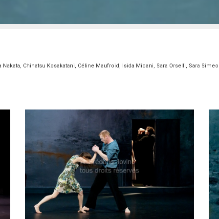
Nakata, Chinatsu Kosakatani, Céline Maufroid, Isida Micani, Sara Orselli, Sara Simeo