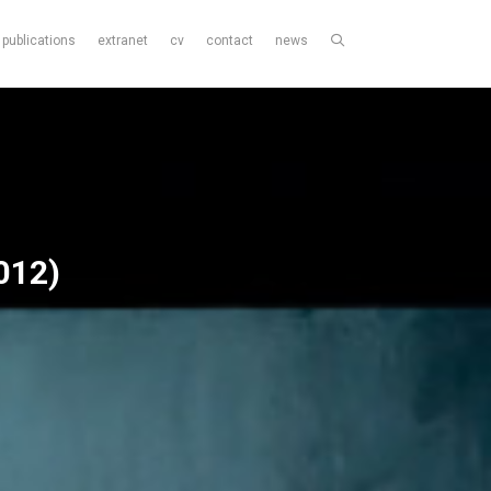
publications
extranet
cv
contact
news
012)