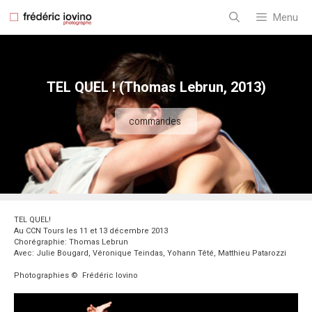
Aller
au
Menu
contenu
TEL QUEL ! (Thomas Lebrun, 2013)
commandes
TEL QUEL!
Au CCN Tours les 11 et 13 décembre 2013
Chorégraphie: Thomas Lebrun
Avec: Julie Bougard, Véronique Teindas, Yohann Têté, Matthieu Patarozzi
Photographies © Frédéric Iovino