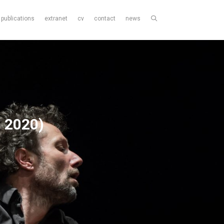
publications
extranet
cv
contact
news
, 2020)