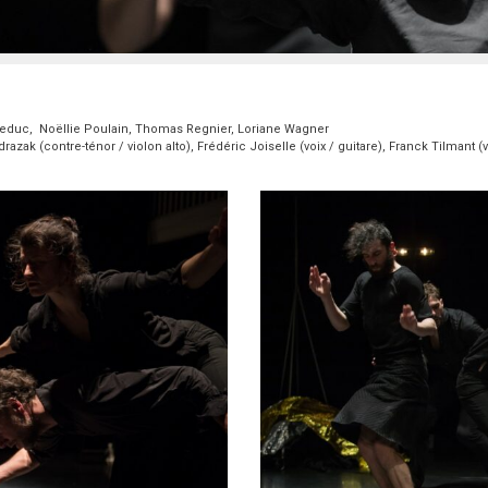
educ, Noëllie Poulain, Thomas Regnier, Loriane Wagner
ak (contre-ténor / violon alto), Frédéric Joiselle (voix / guitare), Franck Tilmant (v