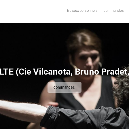
travaux personnels
commandes
E (Cie Vilcanota, Bruno Pradet
commandes