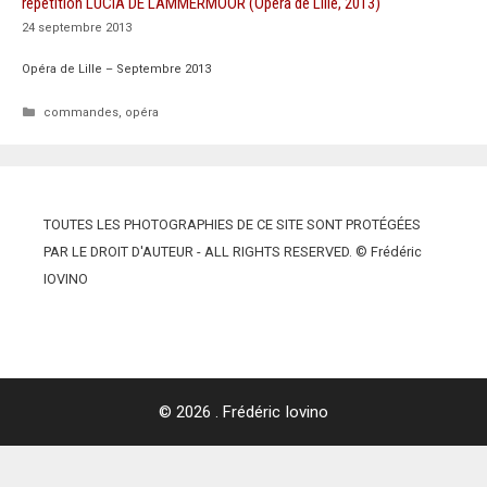
répétition LUCIA DE LAMMERMOOR (Opéra de Lille, 2013)
24 septembre 2013
Opéra de Lille – Septembre 2013
Catégories
commandes
,
opéra
TOUTES LES PHOTOGRAPHIES DE CE SITE SONT PROTÉGÉES
PAR LE DROIT D'AUTEUR - ALL RIGHTS RESERVED. © Frédéric
IOVINO
© 2026 . Frédéric Iovino