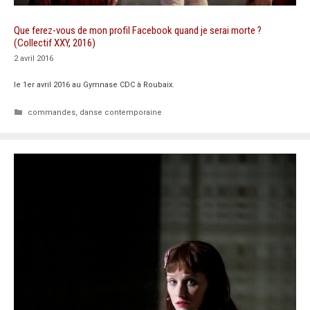
Que ferez-vous de mon profil Facebook quand je serai morte ?
(Collectif XXY, 2016)
2 avril 2016
le 1er avril 2016 au Gymnase CDC à Roubaix.
Catégories
commandes
,
danse contemporaine