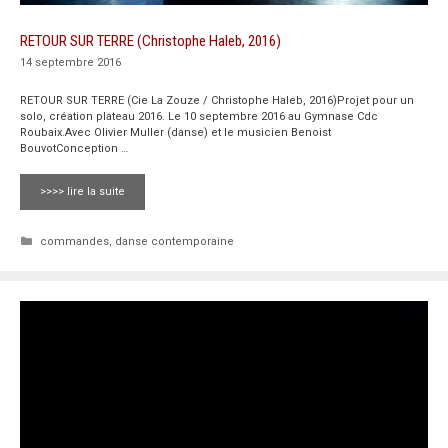
RETOUR SUR TERRE (Christophe Haleb, 2016)
14 septembre 2016
RETOUR SUR TERRE (Cie La Zouze / Christophe Haleb, 2016)Projet pour un
solo, création plateau 2016. Le 10 septembre 2016 au Gymnase Cdc
Roubaix.Avec Olivier Muller (danse) et le musicien Benoist
BouvotConception …
>>>> lire la suite
Catégories
commandes
,
danse contemporaine