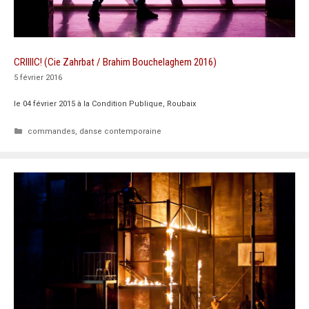
CRIIIIC! (Cie Zahrbat / Brahim Bouchelaghem 2016)
5 février 2016
le 04 février 2015 à la Condition Publique, Roubaix
Catégories
commandes
,
danse contemporaine