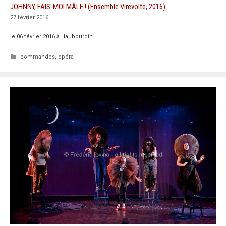
JOHNNY, FAIS-MOI MÂLE ! (Ensemble Virevolte, 2016)
27 février 2016
le 06 février 2016 à Haubourdin
Catégories
commandes
,
opéra