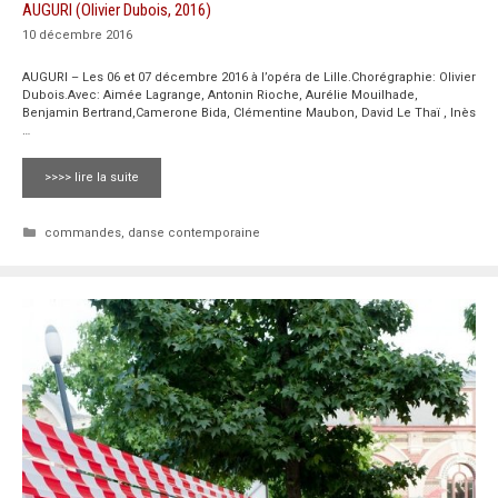
AUGURI (Olivier Dubois, 2016)
10 décembre 2016
AUGURI – Les 06 et 07 décembre 2016 à l’opéra de Lille.Chorégraphie: Olivier
Dubois.Avec: Aimée Lagrange, Antonin Rioche, Aurélie Mouilhade,
Benjamin Bertrand,Camerone Bida, Clémentine Maubon, David Le Thaï , Inès
…
>>>> lire la suite
Catégories
commandes
,
danse contemporaine