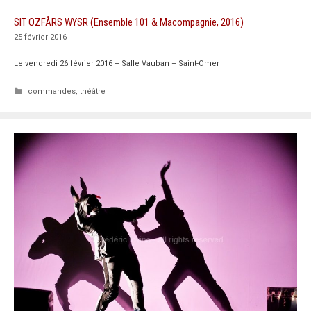
SIT OZFÅRS WYSR (Ensemble 101 & Macompagnie, 2016)
25 février 2016
Le vendredi 26 février 2016 – Salle Vauban – Saint-Omer
Catégories
commandes
,
théâtre