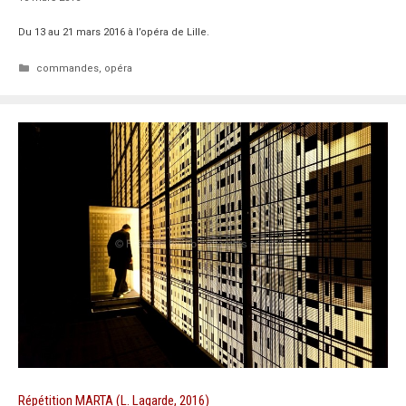
Du 13 au 21 mars 2016 à l’opéra de Lille.
Catégories
commandes
,
opéra
Répétition MARTA (L. Lagarde, 2016)