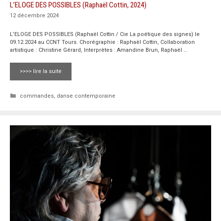
L’ELOGE DES POSSIBLES (Raphaël Cottin, 2024)
12 décembre 2024
L’ELOGE DES POSSIBLES (Raphaël Cottin / Cie La poétique des signes) le
09.12.2024 au CCNT Tours. Chorégraphie : Raphaël Cottin, Collaboration
artistique : Christine Gérard, Interprètes : Amandine Brun, Raphaël …
>>>> lire la suite
Catégories
commandes
,
danse contemporaine