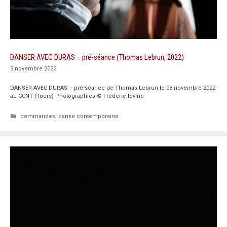
DANSER AVEC DURAS – pré-séance (Thomas Lebrun, 2022)
3 novembre 2022
DANSER AVEC DURAS – pré-séance de Thomas Lebrun le 03 novembre 2022
au CCNT (Tours) Photographies © Frédéric Iovino
Catégories
commandes
,
danse contemporaine