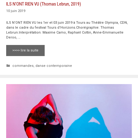
ILS N’ONT RIEN VU (Thomas Lebrun, 2019)
10 juin 2019
ILS N’ONT RIEN VU les 1er et 03 juin 2019 à Tours au Théâtre Olympia, CDN,
dans le cadre du festival Tours d’Horizons.Chorégraphie: Thomas
Lebrun.Interprétation: Maxime Camo, Raphaël Cottin, Anne-Emmanuelle
Deroo, …
>>>> lire la suite
Catégories
commandes
,
danse contemporaine